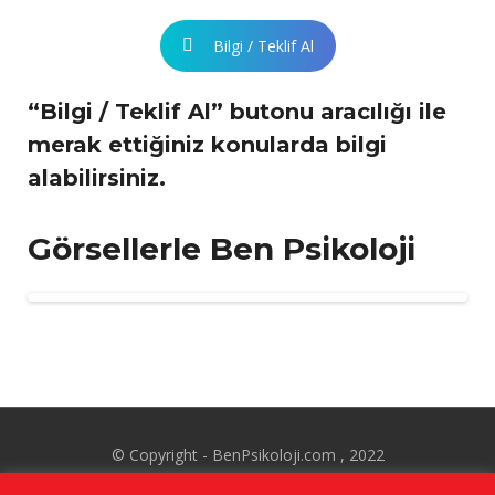
Bilgi / Teklif Al
“Bilgi / Teklif Al” butonu aracılığı ile
merak ettiğiniz konularda bilgi
alabilirsiniz.
Görsellerle Ben Psikoloji
© Copyright - BenPsikoloji.com , 2022
Kişisel Verilerin Korunması
-
Gizlilik Politikası