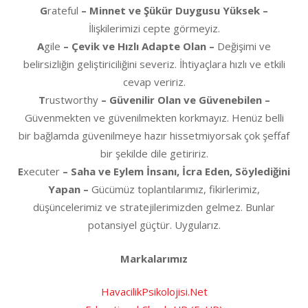
G
rateful
– Minnet ve Şükür Duygusu Yüksek –
İlişkilerimizi cepte görmeyiz.
A
gile
– Çevik ve Hızlı Adapte Olan –
Değişimi ve
belirsizliğin geliştiriciliğini severiz. İhtiyaçlara hızlı ve etkili
cevap veririz.
T
rustworthy
– Güvenilir Olan ve Güvenebilen –
Güvenmekten ve güvenilmekten korkmayız. Henüz belli
bir bağlamda güvenilmeye hazır hissetmiyorsak çok şeffaf
bir şekilde dile getiririz.
E
xecuter
– Saha ve Eylem İnsanı, İcra Eden, Söylediğini
Yapan –
Gücümüz toplantılarımız, fikirlerimiz,
düşüncelerimiz ve stratejilerimizden gelmez. Bunlar
potansiyel güçtür. Uygularız.
Markalarımız
HavacilikPsikolojisi.Net