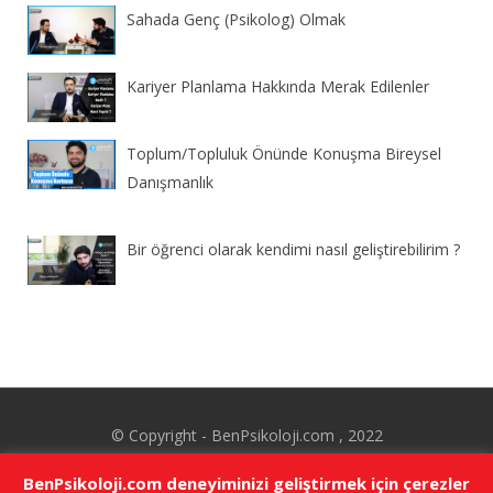
Sahada Genç (Psikolog) Olmak
Kariyer Planlama Hakkında Merak Edilenler
Toplum/Topluluk Önünde Konuşma Bireysel
Danışmanlık
Bir öğrenci olarak kendimi nasıl geliştirebilirim ?
© Copyright - BenPsikoloji.com , 2022
Kişisel Verilerin Korunması
-
Gizlilik Politikası
BenPsikoloji.com deneyiminizi geliştirmek için çerezler