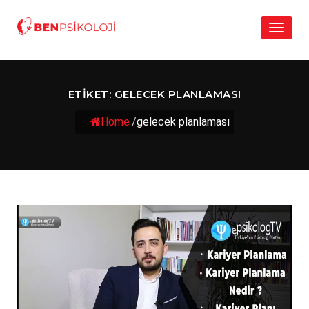
Toggl
naviga
ETIKET:
GELECEK PLANLAMASI
Home
/
gelecek planlaması